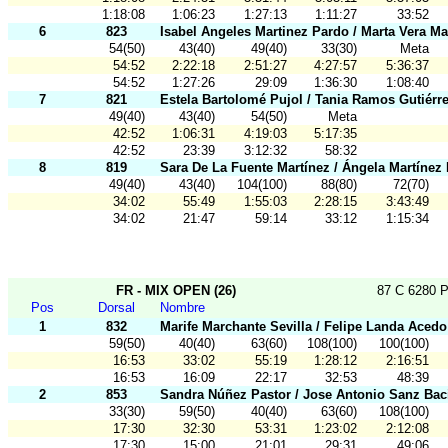
1:18:08
1:06:23
1:27:13
1:11:27
33:52
6
823
Isabel Angeles Martinez Pardo / Marta Vera Ma
54(50)
43(40)
49(40)
33(30)
Meta
54:52
2:22:18
2:51:27
4:27:57
5:36:37
54:52
1:27:26
29:09
1:36:30
1:08:40
7
821
Estela Bartolomé Pujol / Tania Ramos Gutiérr
49(40)
43(40)
54(50)
Meta
42:52
1:06:31
4:19:03
5:17:35
42:52
23:39
3:12:32
58:32
8
819
Sara De La Fuente Martínez / Ángela Martínez
49(40)
43(40)
104(100)
88(80)
72(70)
34:02
55:49
1:55:03
2:28:15
3:43:49
34:02
21:47
59:14
33:12
1:15:34
FR - MIX OPEN (26)
87 C 6280 P
Pos
Dorsal
Nombre
1
832
Marife Marchante Sevilla / Felipe Landa Acedo
59(50)
40(40)
63(60)
108(100)
100(100)
16:53
33:02
55:19
1:28:12
2:16:51
16:53
16:09
22:17
32:53
48:39
2
853
Sandra Núñez Pastor / Jose Antonio Sanz Bac
33(30)
59(50)
40(40)
63(60)
108(100)
17:30
32:30
53:31
1:23:02
2:12:08
17:30
15:00
21:01
29:31
49:06