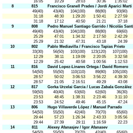
16:05
10:29
28:03
30:36
1:35:02
8
815
Francisco Granell Prades / Jordi Aparici Marti
49(40)
43(40)
104(100)
88(80)
93(90)
31:18
48:30
1:29:20
1:50:41
2:27:59
31:18
17:12
40:50
21:21
37:18
9
808
Pedro Manuel Santiago Garrido / Nicolás San
49(40)
43(40)
104(100)
88(80)
69(60)
25:29
47:01
1:34:32
2:17:50
2:42:29
25:29
21:32
47:31
43:18
24:39
10
802
Pablo Mediavilla / Francisco Tapias Prieto
33(30)
56(50)
103(100)
123(120)
107(100)
12:29
38:11
1:19:09
2:20:05
3:32:58
12:29
25:42
40:58
1:00:56
1:12:53
11
816
David Lopez-Linares Ortega / David Romero
54(50)
55(50)
110(110)
89(80)
105(100)
28:57
50:02
3:06:53
3:56:22
4:39:30
28:57
21:05
2:16:51
49:29
43:08
12
817
Gorka Urzelai Garcia / Lucas Zabala González
59(50)
40(40)
63(60)
62(60)
36(30)
23:53
48:45
1:38:31
2:23:46
3:11:10
23:53
24:52
49:46
45:15
47:24
13
806
Hugo Villaverde López / Manuel Parrado
54(50)
55(50)
42(40)
70(70)
65(60)
29:44
57:23
1:26:34
2:43:33
3:05:56
29:44
27:39
29:11
1:16:59
22:23
14
811
Alexey Afanasjev / Igor Afanasev
54(50)
55(50)
70(70)
42(40)
65(60)