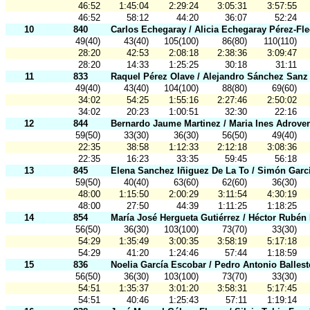
46:52
1:45:04
2:29:24
3:05:31
3:57:55
46:52
58:12
44:20
36:07
52:24
10
840
Carlos Echegaray / Alicia Echegaray Pérez-Fl
49(40)
43(40)
105(100)
86(80)
110(110)
28:20
42:53
2:08:18
2:38:36
3:09:47
28:20
14:33
1:25:25
30:18
31:11
11
833
Raquel Pérez Olave / Alejandro Sánchez Sanz
49(40)
43(40)
104(100)
88(80)
69(60)
34:02
54:25
1:55:16
2:27:46
2:50:02
34:02
20:23
1:00:51
32:30
22:16
12
844
Bernardo Jaume Martinez / Maria Ines Adrov
59(50)
33(30)
36(30)
56(50)
49(40)
22:35
38:58
1:12:33
2:12:18
3:08:36
22:35
16:23
33:35
59:45
56:18
13
845
Elena Sanchez Iñiguez De La To / Simón Garc
59(50)
40(40)
63(60)
62(60)
36(30)
48:00
1:15:50
2:00:29
3:11:54
4:30:19
48:00
27:50
44:39
1:11:25
1:18:25
14
854
María José Hergueta Gutiérrez / Héctor Rubén
56(50)
36(30)
103(100)
73(70)
33(30)
54:29
1:35:49
3:00:35
3:58:19
5:17:18
54:29
41:20
1:24:46
57:44
1:18:59
15
836
Noelia García Escobar / Pedro Antonio Ballest
56(50)
36(30)
103(100)
73(70)
33(30)
54:51
1:35:37
3:01:20
3:58:31
5:17:45
54:51
40:46
1:25:43
57:11
1:19:14