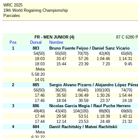
WRC 2025
19th World Rogaining Championship
Parciales
FR - MEN JUNIOR (4)
87 C 6280 P
Pos
Dorsal
Nombre
1
883
Bruno Fuente Feijoo / Daniel Sanz Vicario
54(50)
55(50)
70(70)
42(40)
65(60)
18:03
33:47
57:26
1:04:46
1:14:31
18:03
15:44
23:39
7:20
9:45
Meta
5:58:20
14:01
2
885
Sergio Alvano Pizarro / Alejandro López Pére
56(50)
36(30)
46(40)
100(100)
74(70)
17:46
35:50
1:06:49
1:30:26
1:54:44
17:46
18:04
30:59
23:37
24:18
3
886
Nicolas Garcia Megia / Raul Puche Herrero
49(40)
43(40)
104(100)
88(80)
69(60)
17:44
29:58
53:51
1:18:39
1:40:11
17:44
12:14
23:53
24:48
21:32
4
884
Daniil Rachitskiy / Matvei Rachitskii
Meta
6:31:22