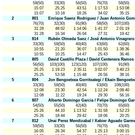
59(50)
33(30)
56(50)
76(70)
58(50)
15:07
25:25
43:51
1:17:53
1:53:08
15:07
10:18
18:26
34:02
35:15
2
801
Enrique Saenz Rodriguez / Juan Antonio Gom
76(70)
32(30)
91(90)
58(50)
107(100)
31:28
48:02
1:14:06
1:41:37
2:01:19
31:28
16:34
26:04
27:31
19:42
3
814
Rubén Olmeda Sanz / José Antonio Vinagrero 
33(30)
59(50)
40(40)
63(60)
62(60)
10:55
21:20
36:07
1:01:50
1:38:36
10:55
10:25
14:47
25:43
36:46
4
805
David Castillo Plaza / David Centenera Ramos
56(50)
103(100)
123(120)
107(100)
91(90)
25:25
1:19:23
2:35:11
3:02:07
3:40:23
25:25
53:58
1:15:48
26:56
38:16
5
804
Jon Bengoetxea Gorritxategi / Ekain Bengoetx
33(30)
59(50)
40(40)
63(60)
108(100)
12:08
23:30
42:54
1:12:24
2:08:40
12:08
11:22
19:24
29:30
56:16
6
807
Alberto Domingo Garcia / Felipe Domingo Gar
54(50)
55(50)
42(40)
70(70)
65(60)
25:26
44:10
1:13:52
1:31:58
1:52:23
25:26
18:44
29:42
18:06
20:25
7
812
Unai Perez Mendizabal / Xabier Aguado Garm
59(50)
33(30)
56(50)
76(70)
43(40)
16:05
26:34
54:37
1:25:13
3:00:15