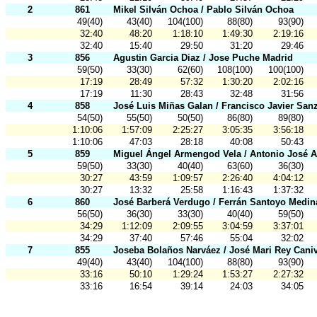
2
861
Mikel Silván Ochoa / Pablo Silván Ochoa
49(40)
43(40)
104(100)
88(80)
93(90)
32:40
48:20
1:18:10
1:49:30
2:19:16
32:40
15:40
29:50
31:20
29:46
3
856
Agustin Garcia Diaz / Jose Puche Madrid
59(50)
33(30)
62(60)
108(100)
100(100)
17:19
28:49
57:32
1:30:20
2:02:16
17:19
11:30
28:43
32:48
31:56
4
858
José Luis Miñas Galan / Francisco Javier San
54(50)
55(50)
50(50)
86(80)
89(80)
1:10:06
1:57:09
2:25:27
3:05:35
3:56:18
1:10:06
47:03
28:18
40:08
50:43
5
859
Miguel Ángel Armengod Vela / Antonio José 
59(50)
33(30)
40(40)
63(60)
36(30)
30:27
43:59
1:09:57
2:26:40
4:04:12
30:27
13:32
25:58
1:16:43
1:37:32
6
860
José Barberá Verdugo / Ferrán Santoyo Medin
56(50)
36(30)
33(30)
40(40)
59(50)
34:29
1:12:09
2:09:55
3:04:59
3:37:01
34:29
37:40
57:46
55:04
32:02
7
855
Joseba Bolaños Narváez / José Mari Rey Cani
49(40)
43(40)
104(100)
88(80)
93(90)
33:16
50:10
1:29:24
1:53:27
2:27:32
33:16
16:54
39:14
24:03
34:05