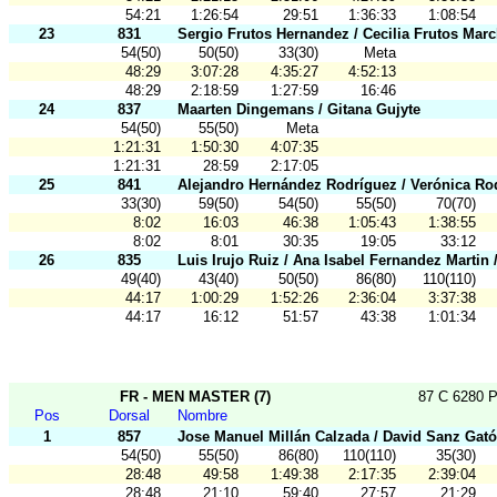
54:21
1:26:54
29:51
1:36:33
1:08:54
23
831
Sergio Frutos Hernandez / Cecilia Frutos Mar
54(50)
50(50)
33(30)
Meta
48:29
3:07:28
4:35:27
4:52:13
48:29
2:18:59
1:27:59
16:46
24
837
Maarten Dingemans / Gitana Gujyte
54(50)
55(50)
Meta
1:21:31
1:50:30
4:07:35
1:21:31
28:59
2:17:05
25
841
Alejandro Hernández Rodríguez / Verónica R
33(30)
59(50)
54(50)
55(50)
70(70)
8:02
16:03
46:38
1:05:43
1:38:55
8:02
8:01
30:35
19:05
33:12
26
835
Luis Irujo Ruiz / Ana Isabel Fernandez Martin
49(40)
43(40)
50(50)
86(80)
110(110)
44:17
1:00:29
1:52:26
2:36:04
3:37:38
44:17
16:12
51:57
43:38
1:01:34
FR - MEN MASTER (7)
87 C 6280 P
Pos
Dorsal
Nombre
1
857
Jose Manuel Millán Calzada / David Sanz Gat
54(50)
55(50)
86(80)
110(110)
35(30)
28:48
49:58
1:49:38
2:17:35
2:39:04
28:48
21:10
59:40
27:57
21:29