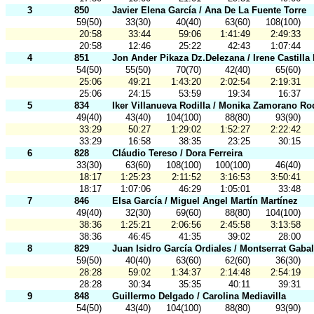
3
850
Javier Elena García / Ana De La Fuente Torre
59(50)
33(30)
40(40)
63(60)
108(100)
20:58
33:44
59:06
1:41:49
2:49:33
20:58
12:46
25:22
42:43
1:07:44
4
851
Jon Ander Pikaza Dz.Delezana / Irene Castilla
54(50)
55(50)
70(70)
42(40)
65(60)
25:06
49:21
1:43:20
2:02:54
2:19:31
25:06
24:15
53:59
19:34
16:37
5
834
Iker Villanueva Rodilla / Monika Zamorano Ro
49(40)
43(40)
104(100)
88(80)
93(90)
33:29
50:27
1:29:02
1:52:27
2:22:42
33:29
16:58
38:35
23:25
30:15
6
828
Cláudio Tereso / Dora Ferreira
33(30)
63(60)
108(100)
100(100)
46(40)
18:17
1:25:23
2:11:52
3:16:53
3:50:41
18:17
1:07:06
46:29
1:05:01
33:48
7
846
Elsa García / Miguel Angel Martín Martínez
49(40)
32(30)
69(60)
88(80)
104(100)
38:36
1:25:21
2:06:56
2:45:58
3:13:58
38:36
46:45
41:35
39:02
28:00
8
829
Juan Isidro García Ordiales / Montserrat Gaba
59(50)
40(40)
63(60)
62(60)
36(30)
28:28
59:02
1:34:37
2:14:48
2:54:19
28:28
30:34
35:35
40:11
39:31
9
848
Guillermo Delgado / Carolina Mediavilla
54(50)
43(40)
104(100)
88(80)
93(90)