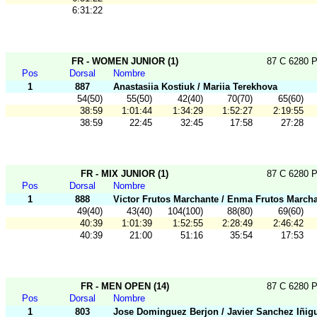
6:31:22
FR - WOMEN JUNIOR (1)
87 C 6280 P
Pos
Dorsal
Nombre
1
887
Anastasiia Kostiuk / Mariia Terekhova
54(50)
55(50)
42(40)
70(70)
65(60)
38:59
1:01:44
1:34:29
1:52:27
2:19:55
38:59
22:45
32:45
17:58
27:28
FR - MIX JUNIOR (1)
87 C 6280 P
Pos
Dorsal
Nombre
1
888
Victor Frutos Marchante / Enma Frutos March
49(40)
43(40)
104(100)
88(80)
69(60)
40:39
1:01:39
1:52:55
2:28:49
2:46:42
40:39
21:00
51:16
35:54
17:53
FR - MEN OPEN (14)
87 C 6280 P
Pos
Dorsal
Nombre
1
803
Jose Dominguez Berjon / Javier Sanchez Iñig