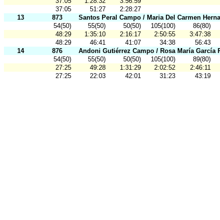
37:05
1:28:32
3:56:59
37:05
51:27
2:28:27
13
873
Santos Peral Campo / Maria Del Carmen Herna
54(50)
55(50)
50(50)
105(100)
86(80)
48:29
1:35:10
2:16:17
2:50:55
3:47:38
48:29
46:41
41:07
34:38
56:43
14
876
Andoni Gutiérrez Campo / Rosa María García 
54(50)
55(50)
50(50)
105(100)
89(80)
27:25
49:28
1:31:29
2:02:52
2:46:11
27:25
22:03
42:01
31:23
43:19