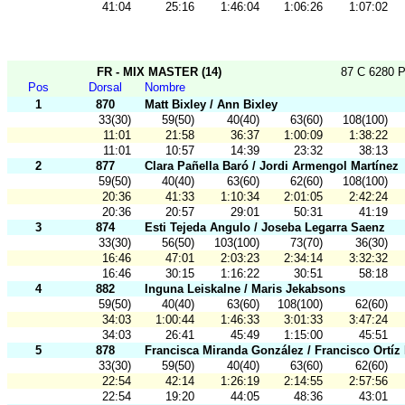
41:04
25:16
1:46:04
1:06:26
1:07:02
FR - MIX MASTER (14)
87 C 6280 P
Pos
Dorsal
Nombre
1
870
Matt Bixley / Ann Bixley
33(30)
59(50)
40(40)
63(60)
108(100)
11:01
21:58
36:37
1:00:09
1:38:22
11:01
10:57
14:39
23:32
38:13
2
877
Clara Pañella Baró / Jordi Armengol Martínez
59(50)
40(40)
63(60)
62(60)
108(100)
20:36
41:33
1:10:34
2:01:05
2:42:24
20:36
20:57
29:01
50:31
41:19
3
874
Esti Tejeda Angulo / Joseba Legarra Saenz
33(30)
56(50)
103(100)
73(70)
36(30)
16:46
47:01
2:03:23
2:34:14
3:32:32
16:46
30:15
1:16:22
30:51
58:18
4
882
Inguna Leiskalne / Maris Jekabsons
59(50)
40(40)
63(60)
108(100)
62(60)
34:03
1:00:44
1:46:33
3:01:33
3:47:24
34:03
26:41
45:49
1:15:00
45:51
5
878
Francisca Miranda González / Francisco Ortíz 
33(30)
59(50)
40(40)
63(60)
62(60)
22:54
42:14
1:26:19
2:14:55
2:57:56
22:54
19:20
44:05
48:36
43:01