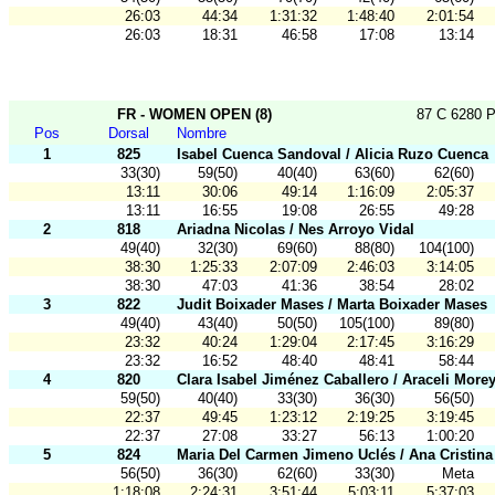
26:03
44:34
1:31:32
1:48:40
2:01:54
26:03
18:31
46:58
17:08
13:14
FR - WOMEN OPEN (8)
87 C 6280 P
Pos
Dorsal
Nombre
1
825
Isabel Cuenca Sandoval / Alicia Ruzo Cuenca
33(30)
59(50)
40(40)
63(60)
62(60)
13:11
30:06
49:14
1:16:09
2:05:37
13:11
16:55
19:08
26:55
49:28
2
818
Ariadna Nicolas / Nes Arroyo Vidal
49(40)
32(30)
69(60)
88(80)
104(100)
38:30
1:25:33
2:07:09
2:46:03
3:14:05
38:30
47:03
41:36
38:54
28:02
3
822
Judit Boixader Mases / Marta Boixader Mases
49(40)
43(40)
50(50)
105(100)
89(80)
23:32
40:24
1:29:04
2:17:45
3:16:29
23:32
16:52
48:40
48:41
58:44
4
820
Clara Isabel Jiménez Caballero / Araceli Morey
59(50)
40(40)
33(30)
36(30)
56(50)
22:37
49:45
1:23:12
2:19:25
3:19:45
22:37
27:08
33:27
56:13
1:00:20
5
824
Maria Del Carmen Jimeno Uclés / Ana Cristina
56(50)
36(30)
62(60)
33(30)
Meta
1:18:08
2:24:31
3:51:44
5:03:11
5:37:03