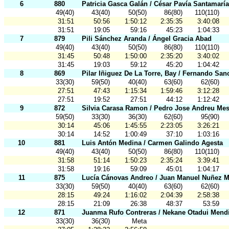
6
880
Patricia Gasca Galán / César Pavía Santamaría
49(40)
43(40)
50(50)
86(80)
110(110)
31:51
50:56
1:50:12
2:35:35
3:40:08
31:51
19:05
59:16
45:23
1:04:33
7
879
Pili Sánchez Aranda / Ángel Gracia Abad
49(40)
43(40)
50(50)
86(80)
110(110)
31:45
50:48
1:50:00
2:35:20
3:40:02
31:45
19:03
59:12
45:20
1:04:42
8
869
Pilar Iñiguez De La Torre, Bay / Fernando Sa
33(30)
59(50)
40(40)
63(60)
62(60)
27:51
47:43
1:15:34
1:59:46
3:12:28
27:51
19:52
27:51
44:12
1:12:42
9
872
Silvia Carasa Ramon / Pedro Jose Andreu Mes
59(50)
33(30)
36(30)
62(60)
95(90)
30:14
45:06
1:45:55
2:23:05
3:26:21
30:14
14:52
1:00:49
37:10
1:03:16
10
881
Luis Antón Medina / Carmen Galindo Agesta
49(40)
43(40)
50(50)
86(80)
110(110)
31:58
51:14
1:50:23
2:35:24
3:39:41
31:58
19:16
59:09
45:01
1:04:17
11
875
Lucía Cánovas Andreo / Juan Manuel Nuñez M
33(30)
59(50)
40(40)
63(60)
62(60)
28:15
49:24
1:16:02
2:04:39
2:58:38
28:15
21:09
26:38
48:37
53:59
12
871
Juanma Rufo Contreras / Nekane Otadui Mendi
33(30)
36(30)
Meta