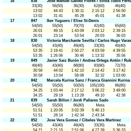
16
838
José Manuel Gálvez Flores / Silvia Tubio Fer
33(30)
56(50)
36(30)
62(60)
46(40)
13:02
44:43
1:30:11
2:15:12
2:56:50
13:02
31:41
45:28
45:01
41:38
17
847
Iker Yuguero / Elise St-Denis
54(50)
55(50)
70(70)
42(40)
65(60)
26:01
49:15
1:43:09
2:03:12
2:39:15
26:01
23:14
53:54
20:03
36:03
18
830
Victoria Marchante Sevilla / Carlos Hugo Vara
54(50)
43(40)
49(40)
33(30)
40(40)
53:35
2:19:41
2:50:27
4:03:59
4:39:55
53:35
1:26:06
30:46
1:13:32
35:56
19
849
Javier Saiz Burón / Andrea Ortega Antón / Ru
49(40)
43(40)
88(80)
93(90)
72(70)
30:58
44:02
1:42:10
2:14:42
3:17:42
30:58
13:04
58:08
32:32
1:03:00
20
842
Marcela Kurina Sanz / Franca Giannini Kurina
54(50)
55(50)
50(50)
105(100)
86(80)
34:25
1:03:44
2:17:12
3:06:22
3:49:00
34:25
29:19
1:13:28
49:10
42:38
21
839
Sarah Billon / Jordi Pallares Sado
54(50)
55(50)
86(80)
Meta
51:51
1:20:05
3:02:39
5:46:13
51:51
28:14
1:42:34
2:43:34
22
852
Jose Vera Gomez / Cibeles Vera Martinez
54(50)
43(40)
49(40)
33(30)
Meta
54:21
2:21:15
2:51:06
4:27:39
5:36:33