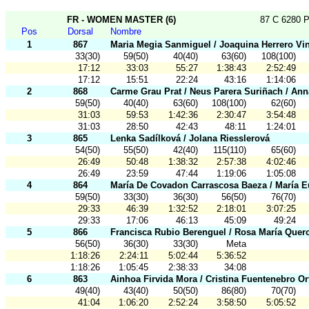
FR - WOMEN MASTER (6)
87 C 6280 P
Pos
Dorsal
Nombre
1
867
Maria Megia Sanmiguel / Joaquina Herrero Vi
33(30)
59(50)
40(40)
63(60)
108(100)
17:12
33:03
55:27
1:38:43
2:52:49
17:12
15:51
22:24
43:16
1:14:06
2
868
Carme Grau Prat / Neus Parera Suriñach / Ann
59(50)
40(40)
63(60)
108(100)
62(60)
31:03
59:53
1:42:36
2:30:47
3:54:48
31:03
28:50
42:43
48:11
1:24:01
3
865
Lenka Sadílková / Jolana Riesslerová
54(50)
55(50)
42(40)
115(110)
65(60)
26:49
50:48
1:38:32
2:57:38
4:02:46
26:49
23:59
47:44
1:19:06
1:05:08
4
864
María De Covadon Carrascosa Baeza / María E
59(50)
33(30)
36(30)
56(50)
76(70)
29:33
46:39
1:32:52
2:18:01
3:07:25
29:33
17:06
46:13
45:09
49:24
5
866
Francisca Rubio Berenguel / Rosa María Quer
56(50)
36(30)
33(30)
Meta
1:18:26
2:24:11
5:02:44
5:36:52
1:18:26
1:05:45
2:38:33
34:08
6
863
Ainhoa Firvida Mora / Cristina Fuentenebro O
49(40)
43(40)
50(50)
86(80)
70(70)
41:04
1:06:20
2:52:24
3:58:50
5:05:52