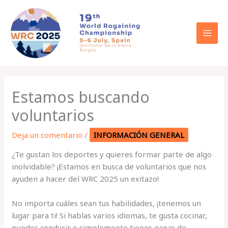
Ir
al
contenido
Estamos buscando
voluntarios
Deja un comentario
/
INFORMACIÓN GENERAL
¿Te gustan los deportes y quieres formar parte de algo
inolvidable? ¡Estamos en busca de voluntarios que nos
ayuden a hacer del WRC 2025 un exitazo!
No importa cuáles sean tus habilidades, ¡tenemos un
lugar para ti! Si hablas varios idiomas, te gusta cocinar,
puedes conducir o simplemente tienes ganas de