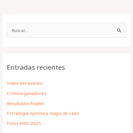
B
u
s
c
a
Entradas recientes
r
p
Video del evento
o
Crónica ganadores
r
Resultados finales
:
Estrategia óptima y mapa de calor
Fotos WRC 2025