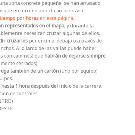
 una zona concreta pequeña, se han arrasado
osque en terreno abierto accidentado.
 tiempo por horas
en esta página
.
tán representados en el mapa,
y durante la
ablemente necesiten cruzar algunas de ellos.
ir cruzarlos
por encima, debajo o a través de
nchos. A lo largo de las vallas puede haber
es con caminos) que
habrán de dejarse siempre
mente cerrados).
rega también de un cartón
(uno por equipo)
quipos.
 hasta 1 hora después del inicio
de la carrera.
ión de controles:
NTRO)
OESTE