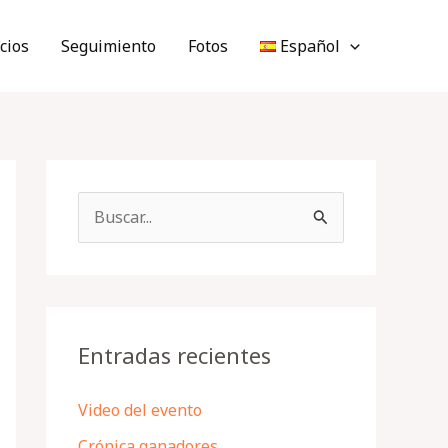
cios
Seguimiento
Fotos
Español
B
u
s
c
a
Entradas recientes
r
p
Video del evento
o
Crónica ganadores