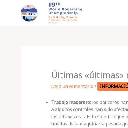
Ir
al
contenido
Últimas «últimas»
Deja un comentario
/
INFORMACI
Trabajo maderero
: los baliceros h
a algunos controles han sido afect
los últimos días. Esto significa que
huellas de la maquinaria pesada q