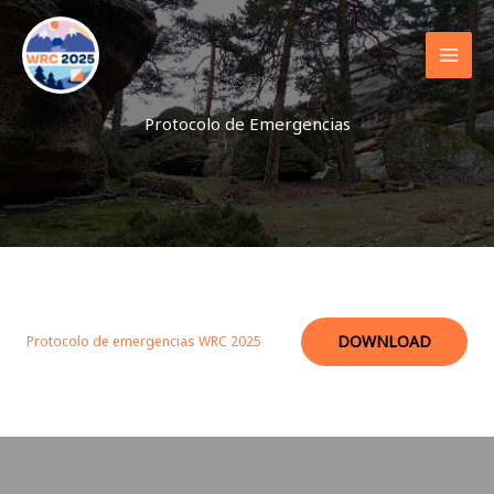
Ir
al
contenido
Protocolo de Emergencias
DOWNLOAD
Protocolo de emergencias WRC 2025