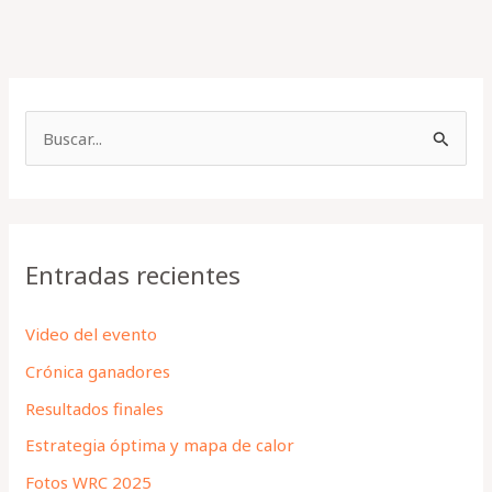
B
u
s
c
a
Entradas recientes
r
p
Video del evento
o
Crónica ganadores
r
Resultados finales
:
Estrategia óptima y mapa de calor
Fotos WRC 2025