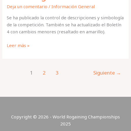
Deja un comentario
/
Información General
Se ha publicado la control de descripciones y simbología
de la competición. También se ha actualizado el Boletín
4 con cambios menores (resaltado en amarillo).
Descripción
Leer más »
de
controles
y
1
2
3
Siguiente
→
simbología
Copyright © 2026 - World Rogaining Championships
2025