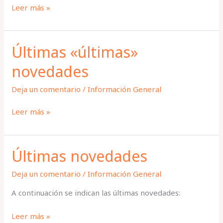
Fotos
Leer más »
WRC
2025
Últimas «últimas»
novedades
Deja un comentario
/
Información General
Últimas
Leer más »
«últimas»
novedades
Últimas novedades
Deja un comentario
/
Información General
A continuación se indican las últimas novedades:
Últimas
Leer más »